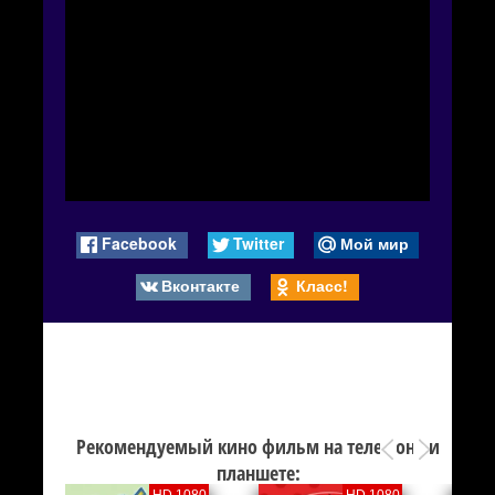
Facebook
Twitter
Мой мир
Вконтакте
Класс!
Рекомендуемый кино фильм на телефоне и
планшете:
80
HD 1080
HD 1080