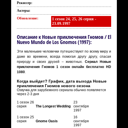
Режиссер:
Актеры:
Обновление:
1 сезон 24, 25, 26 серия -
23.09.1997
Описание к Новые приключения Гномов / El
Nuevo Mundo de Los Gnomos (1997):
Эти маленькие человечки путешествуют по всему миру и
даже во времени, всегда помогая другу другу, спасая
природу и своих друзей – животных.
Сериал Новые
приключения Гномов 1 сезон онлайн бесплатно HD
1080
.
Когда выйдет? График, дата выхода Новые
приключения Гномов нового сезона
Озвучка для зарубежного сериала обычно появляется
через 2-3 дня
1 сезон 26
23
серия
The Longest Wedding
сентября
1997
1 сезон 25
16
серия
Gnome Oasis
сентября
1997