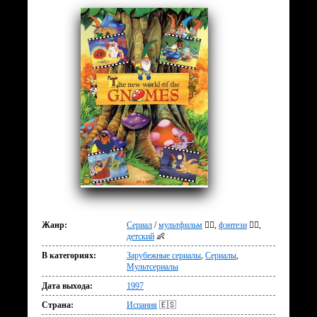
Жанр:
Сериал
/
мультфильм
🧚‍♀️
фэнтези
🧝‍♂️
детский
👶
В категориях:
Зарубежные сериалы
Сериалы
Мультсериалы
Дата выхода:
1997
Страна:
Испания
🇪🇸