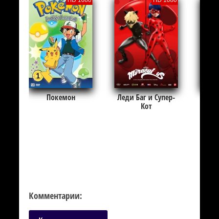
Покемон
Леди Баг и Супер-
Мон
Кот
Комментарии: