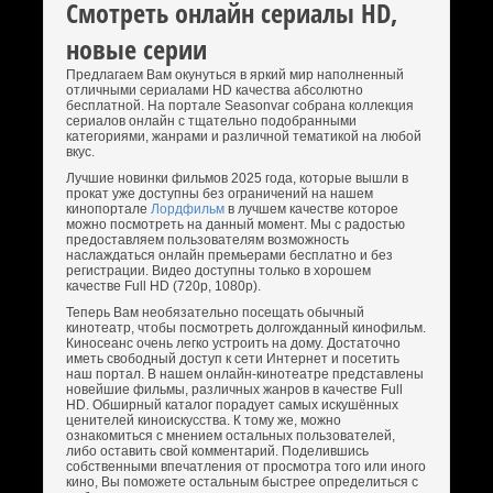
Смотреть онлайн сериалы HD,
новые серии
Предлагаем Вам окунуться в яркий мир наполненный
отличными сериалами HD качества абсолютно
бесплатной. На портале Seasonvar собрана коллекция
сериалов онлайн с тщательно подобранными
категориями, жанрами и различной тематикой на любой
вкус.
Лучшие новинки фильмов 2025 года, которые вышли в
прокат уже доступны без ограничений на нашем
кинопортале
Лордфильм
в лучшем качестве которое
можно посмотреть на данный момент. Мы с радостью
предоставляем пользователям возможность
наслаждаться онлайн премьерами бесплатно и без
регистрации. Видео доступны только в хорошем
качестве Full HD (720p, 1080p).
Теперь Вам необязательно посещать обычный
кинотеатр, чтобы посмотреть долгожданный кинофильм.
Киносеанс очень легко устроить на дому. Достаточно
иметь свободный доступ к сети Интернет и посетить
наш портал. В нашем онлайн-кинотеатре представлены
новейшие фильмы, различных жанров в качестве Full
HD. Обширный каталог порадует самых искушённых
ценителей киноискусства. К тому же, можно
ознакомиться с мнением остальных пользователей,
либо оставить свой комментарий. Поделившись
собственными впечатления от просмотра того или иного
кино, Вы поможете остальным быстрее определиться с